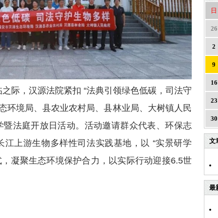
日
26
2
9
16
临之际，汉源法院紧扣 “法典引领绿色低碳，司法守
23
生态环境局、县农业农村局、县林业局、大树镇人民
30
学暨法庭开放日活动。活动邀请群众代表、环保志
文
长江上游生物多样性司法实践基地，以 “实景研学
式，凝聚生态环境保护合力，以实际行动迎接6.5世
最