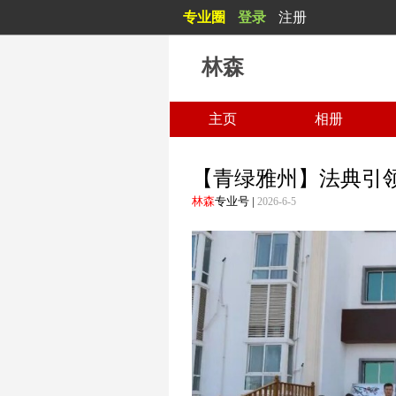
专业圈
登录
注册
林森
主页
相册
【青绿雅州】法典引
林森
专业号
|
2026-6-5