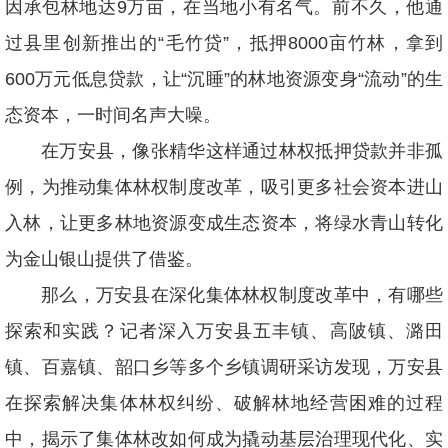
因承包林地达9万亩，在当地小有名气。前不久，他通
过县里创新推出的“毛竹贷”，抵押8000亩竹林，拿到
600万元低息贷款，让“沉睡”的林地资源变身“流动”的生
态资本，一时间名声大噪。
在万安县，像张精华这样通过林权抵押贷款并非孤
例，为推动集体林权制度改革，吸引更多社会资本进山
入林，让更多林地资源变成生态资本，将绿水青山转化
为金山银山提供了借鉴。
那么，万安县在深化集体林权制度改革中，有哪些
探索和实践？记者深入万安县五丰镇、高陂镇、潞田
镇、百嘉镇、韶口乡等多个乡镇调研采访发现，万安县
在探索解决集体林权纠纷、破解林地经营困难的过程
中，揭示了集体林改如何成为撬动基层治理现代化、实