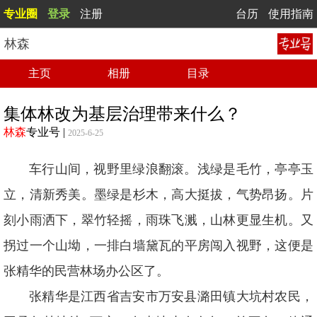
专业圈
登录
注册
台历
使用指南
林森
主页
相册
目录
集体林改为基层治理带来什么？
林森
专业号
|
2025-6-25
车行山间，视野里绿浪翻滚。浅绿是毛竹，亭亭玉
立，清新秀美。墨绿是杉木，高大挺拔，气势昂扬。片
刻小雨洒下，翠竹轻摇，雨珠飞溅，山林更显生机。又
拐过一个山坳，一排白墙黛瓦的平房闯入视野，这便是
张精华的民营林场办公区了。
张精华是江西省吉安市万安县潞田镇大坑村农民，