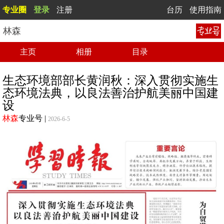
专业圈
登录
注册
台历
使用指南
林森
主页
相册
目录
生态环境部部长黄润秋：深入贯彻实施生
态环境法典，以良法善治护航美丽中国建
设
林森
专业号
|
2026-6-5