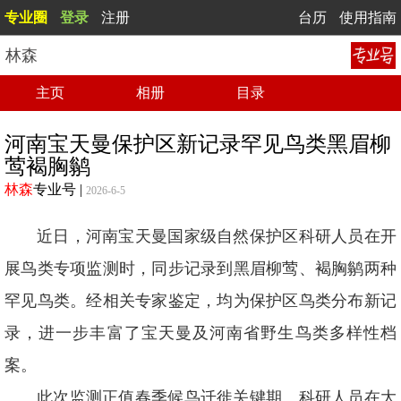
专业圈
登录
注册
台历
使用指南
林森
主页
相册
目录
河南宝天曼保护区新记录罕见鸟类黑眉柳
莺褐胸鹟
林森
专业号
|
2026-6-5
近日，河南宝天曼国家级自然保护区科研人员在开
展鸟类专项监测时，同步记录到黑眉柳莺、褐胸鹟两种
罕见鸟类。经相关专家鉴定，均为保护区鸟类分布新记
录，进一步丰富了宝天曼及河南省野生鸟类多样性档
案。
此次监测正值春季候鸟迁徙关键期。科研人员在大