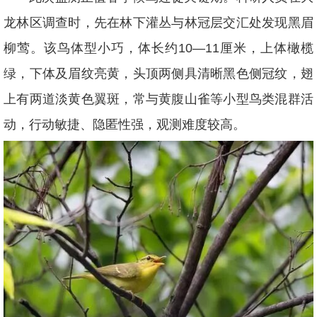
龙林区调查时，先在林下灌丛与林冠层交汇处发现黑眉
柳莺。该鸟体型小巧，体长约10—11厘米，上体橄榄
绿，下体及眉纹亮黄，头顶两侧具清晰黑色侧冠纹，翅
上有两道淡黄色翼斑，常与黄腹山雀等小型鸟类混群活
动，行动敏捷、隐匿性强，观测难度较高。